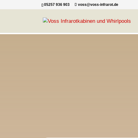
05257 936 903
voss@voss-infrarot.de