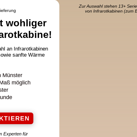
Zur Auswahl stehen 13+ Serie
Lieferung
von Infrarotkabinen (zum 
t wohliger
rarotkabine!
hl an Infrarotkabinen
 sowie sanfte Wärme
m Münster
h Maß möglich
ster
tunde
KTIEREN
m Experten für