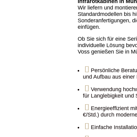
Infrarotkabinen in Mün
Wir liefern und montier
Standardmodellen bis h
Sonderanfertigungen, di
einfügen.
Ob Sie sich für eine Se
individuelle Lösung bevo
Voss genießen Sie in Mün

Persönliche Beratu
und Aufbau aus einer

Verwendung hochwe
für Langlebigkeit und S

Energieeffizient mi
€/Std.) durch moderne

Einfache Installat