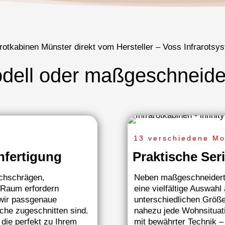
arotkabinen Münster direkt vom Hersteller – Voss Infrarotsy
dell oder maßgeschneide
13 verschiedene Mo
nfertigung
Praktische Ser
achschrägen,
Neben maßgeschneiderte
 Raum erfordern
eine vielfältige Auswahl
 wir passgenaue
unterschiedlichen Größen
sche zugeschnitten sind.
nahezu jede Wohnsituat
 die perfekt zu Ihrem
mit bewährter Technik – 