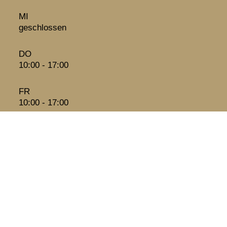
MI
geschlossen
DO
10:00 - 17:00
FR
10:00 - 17:00
SA
10:00 - 13:00
Kommen Sie gerne persönlich vorbei und besuchen unsere
Ausstellung (inkl. persönlicher Beratung)
Folgen
Folgen