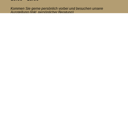
Kommen Sie gerne persönlich vorbei und besuchen unsere
Ausstellung (inkl. persönlicher Beratung)
Folgen
Folgen
Kontakt
Wir beraten Sie gerne kostenlos und individuell! Jetzt Kontakt
aufnehmen:

Tel: 05257 936 903

voss@voss-infrarot.de
Zum Kontaktformular
Standort