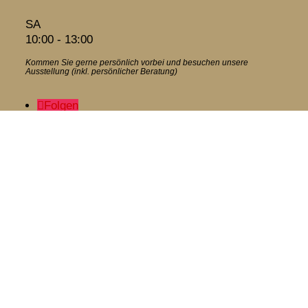
SA
10:00 - 13:00
Kommen Sie gerne persönlich vorbei und besuchen unsere
Ausstellung (inkl. persönlicher Beratung)
Folgen
Folgen
Kontakt
Wir beraten Sie gerne kostenlos und individuell! Jetzt Kontakt
aufnehmen:

Tel: 05257 936 903

voss@voss-infrarot.de