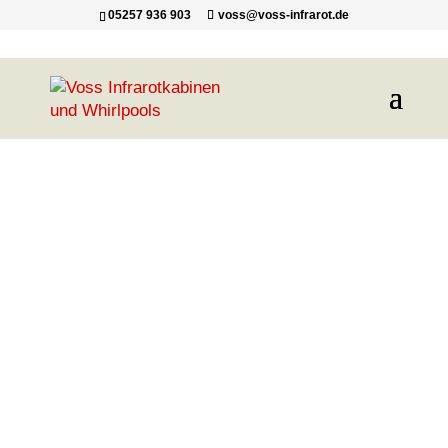
05257 936 903
voss@voss-infrarot.de