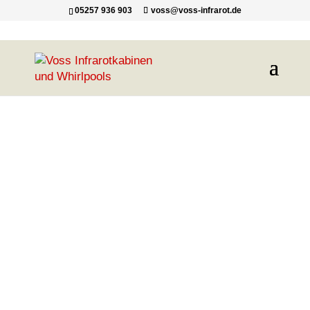
05257 936 903
voss@voss-infrarot.de