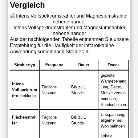
Vergleich
Intens Vollspektrumstrahler und Magnesiumstrahler
nebeneinander
Aus der nachfolgenden Tabelle entnehmen Sie unsere
Empfehlung für die Häufigkeit der Infrarotkabine
Anwendung sortiert nach Strahlerart:
Strahlertyp
Frequenz
Dauer
Zweck
gezielte
Wärmebehand
Intens
Tägliche
Bis zu 1
lung, Detox,
Vollspektrum
Nutzung
Stunde
Muskelverspa
(Empfehlung)
nnungen,
Bandscheiben
Entspannung,
Flächenstrah
Tägliche
Bis zu 1
allgemeines
ler
Nutzung
Stunde
Wohlbefinden
Lokale